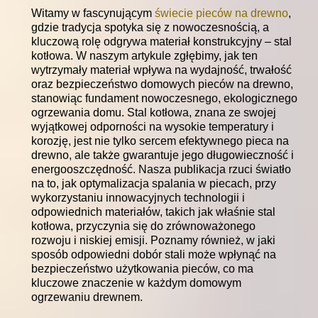
Witamy w fascynującym
świecie pieców na drewno
,
gdzie tradycja spotyka się z nowoczesnością, a
kluczową rolę odgrywa materiał konstrukcyjny – stal
kotłowa. W naszym artykule zgłębimy, jak ten
wytrzymały materiał wpływa na wydajność, trwałość
oraz bezpieczeństwo domowych pieców na drewno,
stanowiąc fundament nowoczesnego, ekologicznego
ogrzewania domu. Stal kotłowa, znana ze swojej
wyjątkowej odporności na wysokie temperatury i
korozję, jest nie tylko sercem efektywnego pieca na
drewno, ale także gwarantuje jego długowieczność i
energooszczędność. Nasza publikacja rzuci światło
na to, jak optymalizacja spalania w piecach, przy
wykorzystaniu innowacyjnych technologii i
odpowiednich materiałów, takich jak właśnie stal
kotłowa, przyczynia się do zrównoważonego
rozwoju i niskiej emisji. Poznamy również, w jaki
sposób odpowiedni dobór stali może wpłynąć na
bezpieczeństwo użytkowania pieców, co ma
kluczowe znaczenie w każdym domowym
ogrzewaniu drewnem.