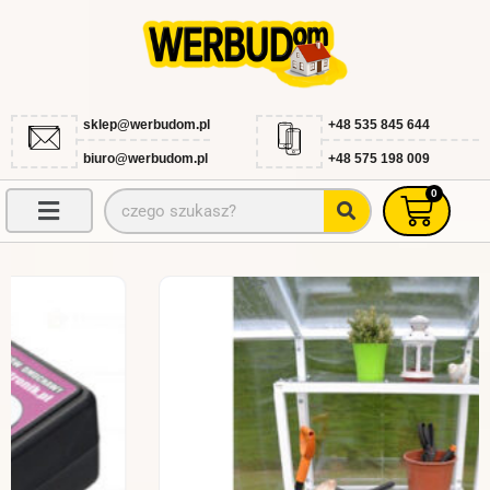
Przejdź
do
treści
sklep@werbudom.pl
+48 535 845 644
biuro@werbudom.pl
+48 575 198 009
0
Szukaj
Wóze