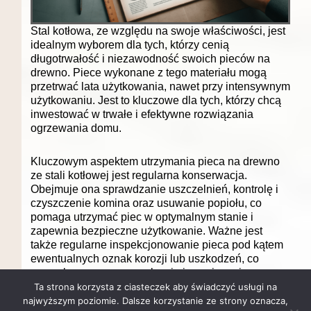
Stal kotłowa, ze względu na swoje właściwości, jest
idealnym wyborem dla tych, którzy cenią
długotrwałość i niezawodność swoich pieców na
drewno. Piece wykonane z tego materiału mogą
przetrwać lata użytkowania, nawet przy intensywnym
użytkowaniu. Jest to kluczowe dla tych, którzy chcą
inwestować w trwałe i efektywne rozwiązania
ogrzewania domu.
Kluczowym aspektem utrzymania pieca na drewno
ze stali kotłowej jest regularna konserwacja.
Obejmuje ona sprawdzanie uszczelnień, kontrolę i
czyszczenie komina oraz usuwanie popiołu, co
pomaga utrzymać piec w optymalnym stanie i
zapewnia bezpieczne użytkowanie. Ważne jest
także regularne inspekcjonowanie pieca pod kątem
ewentualnych oznak korozji lub uszkodzeń, co
pozwala na wczesne wykrycie i rozwiązanie
potencjalnych problemów.
Ta strona korzysta z ciasteczek aby świadczyć usługi na
najwyższym poziomie. Dalsze korzystanie ze strony oznacza,