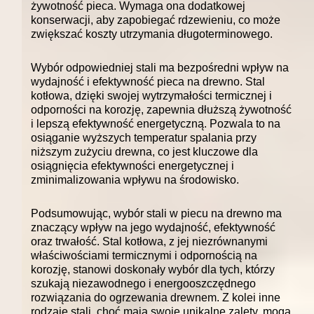
żywotność pieca. Wymaga ona dodatkowej
konserwacji, aby zapobiegać rdzewieniu, co może
zwiększać koszty utrzymania długoterminowego.
Wybór odpowiedniej stali ma bezpośredni wpływ na
wydajność i efektywność pieca na drewno. Stal
kotłowa, dzięki swojej wytrzymałości termicznej i
odporności na korozję, zapewnia dłuższą żywotność
i lepszą efektywność energetyczną. Pozwala to na
osiąganie wyższych temperatur spalania przy
niższym zużyciu drewna, co jest kluczowe dla
osiągnięcia efektywności energetycznej i
zminimalizowania wpływu na środowisko.
Podsumowując, wybór stali w piecu na drewno ma
znaczący wpływ na jego wydajność, efektywność
oraz trwałość. Stal kotłowa, z jej niezrównanymi
właściwościami termicznymi i odpornością na
korozję, stanowi doskonały wybór dla tych, którzy
szukają niezawodnego i energooszczędnego
rozwiązania do ogrzewania drewnem. Z kolei inne
rodzaje stali, choć mają swoje unikalne zalety, mogą