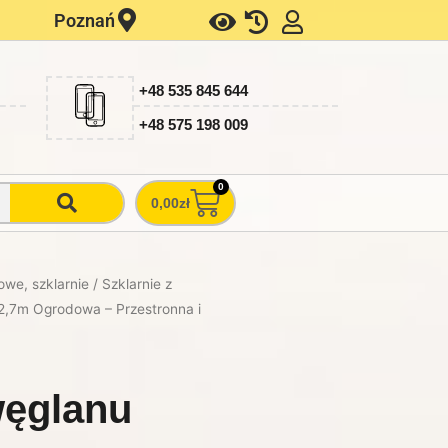
Poznań
+48 535 845 644
+48 575 198 009
0
Wózek
0,00
zł
iowe, szklarnie
/
Szklarnie z
12,7m Ogrodowa – Przestronna i
węglanu