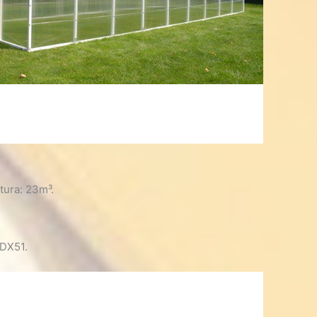
ura: 23m³.
 DX51.