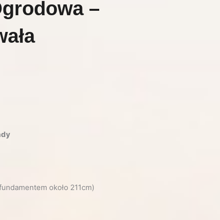
Ogrodowa –
wała
ady
 fundamentem około 211cm)