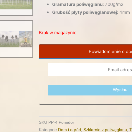
Gramatura poliwęglanu:
700g/m2
Grubość płyty poliwęglanowej:
4mm
Brak w magazynie
Powiadomienie o do
Wysłać
SKU
PP-4 Pomidor
Kategorie
Dom i ogród
,
Szklarnie z poliwęglanu
,
T