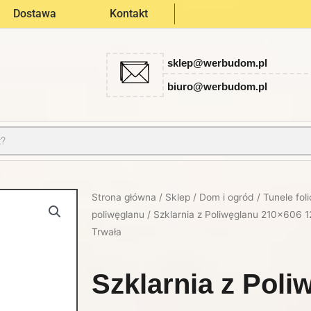
Dostawa
Kontakt
sklep@werbudom.pl
biuro@werbudom.pl
Strona główna
/
Sklep
/
Dom i ogród
/
Tunele fol
poliwęglanu
/ Szklarnia z Poliwęglanu 210×606 
Trwała
Szklarnia z Poli