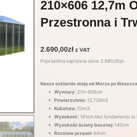
210×606 12,7m 
Przestronna i Tr
2.690,00
zł
z VAT
Poprzednia najniższa cena:
2.690,00
zł
.
Nasze szklarnie stoją od Morza po Bieszcz
Wymiary:
210x606cm
Powierzchnia:
12,726m2
Kubatura:
23m3
Wysokość:
191cm bez fundamentu (z
Wysokość ściany bocznej:
140cm
Rozstaw przęseł:
64cm