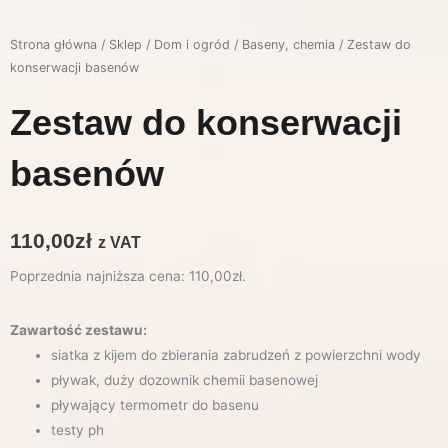
Strona główna
/
Sklep
/
Dom i ogród
/
Baseny, chemia
/ Zestaw do
konserwacji basenów
Zestaw do konserwacji
basenów
110,00
zł
z VAT
Poprzednia najniższa cena:
110,00
zł
.
Zawartość zestawu:
siatka z kijem do zbierania zabrudzeń z powierzchni wody
pływak, duży dozownik chemii basenowej
pływający termometr do basenu
testy ph