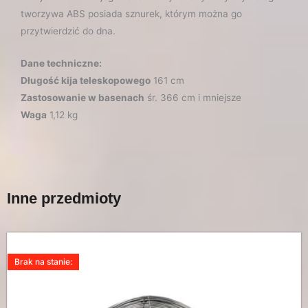
tworzywa ABS posiada sznurek, którym można go
przytwierdzić do dna.
Dane techniczne:
Długość kija teleskopowego
161 cm
Zastosowanie w basenach
śr. 366 cm i mniejsze
Waga
1,12 kg
Inne przedmioty
Brak na stanie: