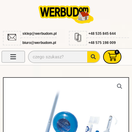
Przejdź
do
treści
sklep@werbudom.pl
+48 535 845 644
biuro@werbudom.pl
+48 575 198 009
0
Szukaj
Wóze