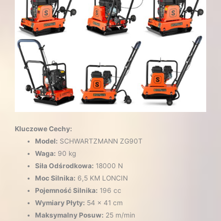
Kluczowe Cechy:
Model:
SCHWARTZMANN ZG90T
Waga:
90 kg
Siła Odśrodkowa:
18000 N
Moc Silnika:
6,5 KM LONCIN
Pojemność Silnika:
196 cc
Wymiary Płyty:
54 x 41 cm
Maksymalny Posuw:
25 m/min