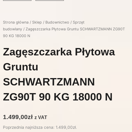
Strona główna
/
Sklep
/
Budownictwo
/
Sprzęt
budowlany
/ Zagęszczarka Płytowa Gruntu SCHWARTZMANN ZG90T
90 KG 18000 N
Zagęszczarka Płytowa
Gruntu
SCHWARTZMANN
ZG90T 90 KG 18000 N
1.499,00
zł
z VAT
Poprzednia najniższa cena:
1.499,00
zł
.