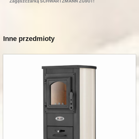
Zagęszczarką SCHWARTZMANN ZG90T!
Inne przedmioty