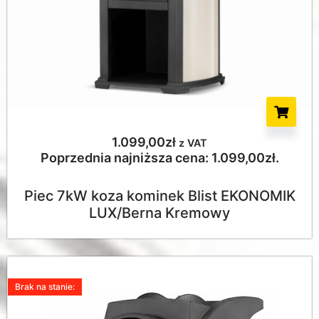
1.099,00
zł
z VAT
Poprzednia najniższa cena:
1.099,00
zł
.
Piec 7kW koza kominek Blist EKONOMIK
LUX/Berna Kremowy
Brak na stanie: