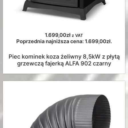
1.699,00
zł
z VAT
Poprzednia najniższa cena:
1.699,00
zł
.
Piec kominek koza żeliwny 8,5kW z płytą
grzewczą fajerką ALFA 902 czarny