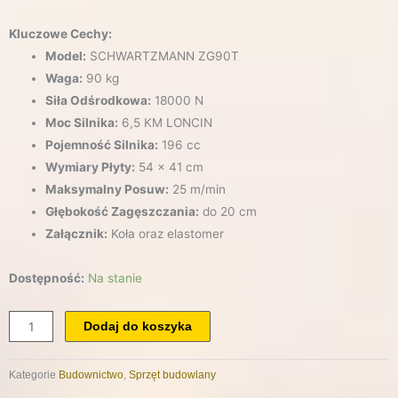
Kluczowe Cechy:
Model:
SCHWARTZMANN ZG90T
Waga:
90 kg
Siła Odśrodkowa:
18000 N
Moc Silnika:
6,5 KM LONCIN
Pojemność Silnika:
196 cc
Wymiary Płyty:
54 x 41 cm
Maksymalny Posuw:
25 m/min
Głębokość Zagęszczania:
do 20 cm
Załącznik:
Koła oraz elastomer
ilość
Dostępność:
Na stanie
Zagęszczarka
Płytowa
Dodaj do koszyka
Gruntu
SCHWARTZMANN
Kategorie
Budownictwo
,
Sprzęt budowlany
ZG90T