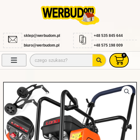
Przejdź
do
treści
sklep@werbudom.pl
+48 535 845 644
biuro@werbudom.pl
+48 575 198 009
0
Szukaj
Wóze