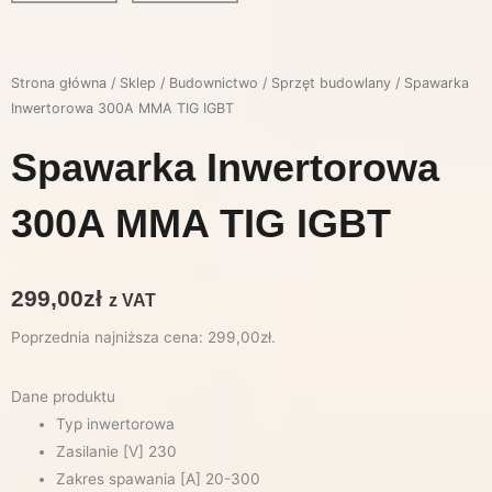
Strona główna
/
Sklep
/
Budownictwo
/
Sprzęt budowlany
/ Spawarka
Inwertorowa 300A MMA TIG IGBT
Spawarka Inwertorowa
300A MMA TIG IGBT
299,00
zł
z VAT
Poprzednia najniższa cena:
299,00
zł
.
Dane produktu
Typ inwertorowa
Zasilanie [V] 230
Zakres spawania [A] 20-300