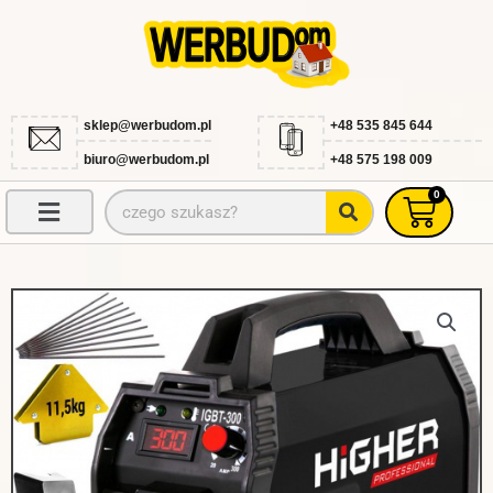
Przejdź
do
treści
sklep@werbudom.pl
+48 535 845 644
biuro@werbudom.pl
+48 575 198 009
0
Szukaj
Wóze