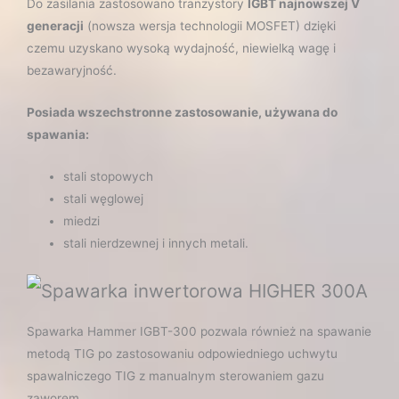
Do zasilania zastosowano tranzystory
IGBT najnowszej V
generacji
(nowsza wersja technologii MOSFET) dzięki
czemu uzyskano wysoką wydajność, niewielką wagę i
bezawaryjność.
Posiada wszechstronne zastosowanie, używana do
spawania:
stali stopowych
stali węglowej
miedzi
stali nierdzewnej i innych metali.
Spawarka Hammer IGBT-300 pozwala również na spawanie
metodą TIG po zastosowaniu odpowiedniego uchwytu
spawalniczego TIG z manualnym sterowaniem gazu
zaworem.