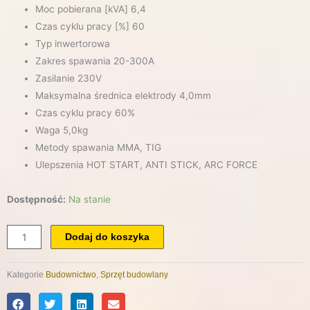
Moc pobierana [kVA] 6,4
Czas cyklu pracy [%] 60
Typ inwertorowa
Zakres spawania 20-300A
Zasilanie 230V
Maksymalna średnica elektrody 4,0mm
Czas cyklu pracy 60%
Waga 5,0kg
Metody spawania MMA, TIG
Ulepszenia HOT START, ANTI STICK, ARC FORCE
ilość
Dostępność:
Na stanie
Spawarka
Inwertorowa
Dodaj do koszyka
300A
MMA
Kategorie
Budownictwo
,
Sprzęt budowlany
TIG
IGBT