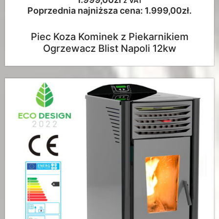
z VAT
Poprzednia najniższa cena:
1.999,00
zł
.
Piec Koza Kominek z Piekarnikiem
Ogrzewacz Blist Napoli 12kw