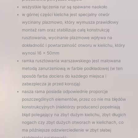
wszystkie łączenia rur są spawane naokoło
w górnej części kielicha jest specjalny otwór
wycinany plazmowo, który wymusza prawidłowy
montaż ram oraz stabilizuje całą konstrukcję
rusztowania, wycinanie plazmowe wpływa na
dokładność i powtarzalność otworu w kielichu, który
wynosi 16 x 50mm
ramka rusztowania warszawskiego jest malowana
metodą zanurzeniową w farbie podkładowej (w ten
sposób farba dociera do każdego miejsca i
zabezpiecza je przed korozją)
nasza rama posiada odpowiednie proporcje
poszczególnych elementów, przez co nie ma błędów
konstrukcyjnych (niektórzy producenci popełniają
błąd polegający na zbyt dużym kielichu, zbyt długich
nogach czy zbyt dużych otworach w kielichach, co
ma późniejsze odzwierciedlenie w zbyt słabej
stabilności rusztowań);