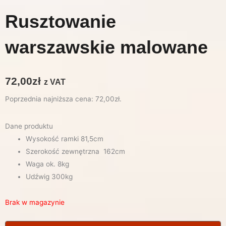
Rusztowanie
warszawskie malowane
72,00
zł
z VAT
Poprzednia najniższa cena:
72,00
zł
.
Dane produktu
Wysokość ramki 81,5cm
Szerokość zewnętrzna 162cm
Waga ok. 8kg
Udźwig 300kg
Brak w magazynie