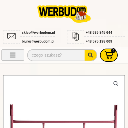
Przejdź
do
treści
sklep@werbudom.pl
+48 535 845 644
biuro@werbudom.pl
+48 575 198 009
0
Szukaj
Wóze