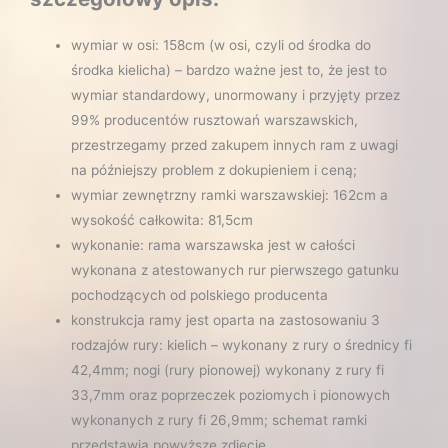
wymiar w osi: 158cm (w osi, czyli od środka do
środka kielicha) – bardzo ważne jest to, że jest to
wymiar standardowy, unormowany i przyjęty przez
99% producentów rusztowań warszawskich,
przestrzegamy przed zakupem innych ram z uwagi
na późniejszy problem z dokupieniem i ceną;
wymiar zewnętrzny ramki warszawskiej: 162cm a
wysokość całkowita: 81,5cm
wykonanie: rama warszawska jest w całości
wykonana z atestowanych rur pierwszego gatunku
pochodzących od polskiego producenta
konstrukcja ramy jest oparta na zastosowaniu 3
rodzajów rury: kielich – wykonany z rury o średnicy fi
42,4mm; nogi (rury pionowej) wykonany z rury fi
33,7mm oraz poprzeczek poziomych i pionowych
wykonanych z rury fi 26,9mm; schemat ramki
przedstawia powyższe zdjęcie