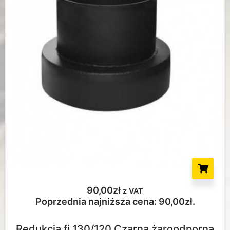
90,00
zł
z VAT
Poprzednia najniższa cena:
90,00
zł
.
Redukcja fi 130/120 Czarna żaroodporna