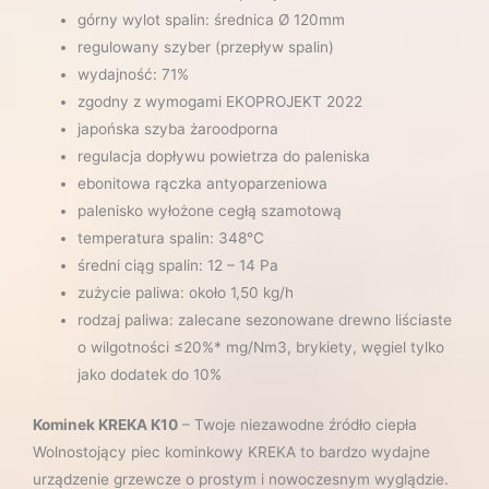
górny wylot spalin: średnica Ø 120mm
regulowany szyber (przepływ spalin)
wydajność: 71%
zgodny z wymogami EKOPROJEKT 2022
japońska szyba żaroodporna
regulacja dopływu powietrza do paleniska
ebonitowa rączka antyoparzeniowa
palenisko wyłożone cegłą szamotową
temperatura spalin: 348°C
średni ciąg spalin: 12 – 14 Pa
zużycie paliwa: około 1,50 kg/h
rodzaj paliwa: zalecane sezonowane drewno liściaste
o wilgotności ≤20%* mg/Nm3, brykiety, węgiel tylko
jako dodatek do 10%
Kominek KREKA K10
– Twoje niezawodne źródło ciepła
Wolnostojący piec kominkowy KREKA to bardzo wydajne
urządzenie grzewcze o prostym i nowoczesnym wyglądzie.