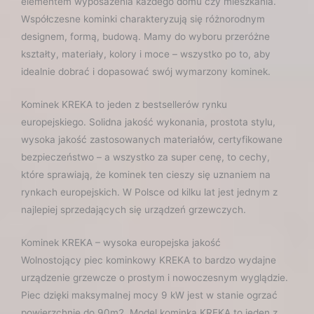
elementem wyposażenia każdego domu czy mieszkania.
Współczesne kominki charakteryzują się różnorodnym
designem, formą, budową. Mamy do wyboru przeróżne
kształty, materiały, kolory i moce – wszystko po to, aby
idealnie dobrać i dopasować swój wymarzony kominek.
Kominek KREKA to jeden z bestsellerów rynku
europejskiego. Solidna jakość wykonania, prostota stylu,
wysoka jakość zastosowanych materiałów, certyfikowane
bezpieczeństwo – a wszystko za super cenę, to cechy,
które sprawiają, że kominek ten cieszy się uznaniem na
rynkach europejskich. W Polsce od kilku lat jest jednym z
najlepiej sprzedających się urządzeń grzewczych.
Kominek KREKA – wysoka europejska jakość
Wolnostojący piec kominkowy KREKA to bardzo wydajne
urządzenie grzewcze o prostym i nowoczesnym wyglądzie.
Piec dzięki maksymalnej mocy 9 kW jest w stanie ogrzać
powierzchnię do 90m2. Model kominka KREKA to jeden z