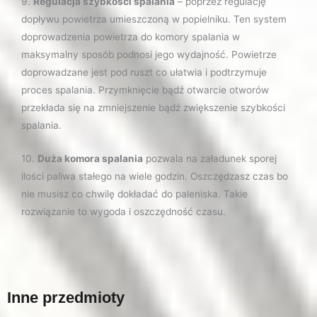
9.
Regulacja szybkości spalania
– poprzez regulację
dopływu powietrza umieszczoną w popielniku. Ten system
doprowadzenia powietrza do komory spalania w
maksymalny sposób podnosi jego wydajność. Powietrze
doprowadzane jest pod ruszt co ułatwia i podtrzymuje
proces spalania. Przymknięcie bądź otwarcie otworów
przekłada się na zmniejszenie bądź zwiększenie szybkości
spalania.
10.
Duża komora spalania
pozwala na załadunek sporej
ilości paliwa stałego na wiele godzin. Oszczędzasz czas bo
nie musisz co chwilę dokładać do paleniska. Takie
rozwiązanie to wygoda i oszczędność czasu.
Inne przedmioty