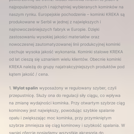
najpopularniejszych i najchętniej wybieranych kominków na
naszym rynku. Europejskie pochodzenie – kominki KREKA są
produkowane w Serbii w jednej z największych i
najnowocześniejszych fabryk w Europie. Dzięki
zastosowaniu wysokiej jakości materiałów oraz
nowoczesnej zautomatyzowanej linii produkcyjnej kominki
cechuje wysoka jakość wykonania. Kominki stalowe KREKA
od lat cieszą się uznaniem wielu klientów. Obecnie kominki
KREKA należą do grupy najatrakcyjniejszych produktów pod
kątem jakość / cena.
1.
Wylot spalin
wyposażony w regulowany szyber, czyli
przepustnicę. Służy ona do regulacji siły ciągu, co wpływa
na zmianę wydajności kominka. Przy otwartym szybrze ciąg
kominowy jest największy, powodując szybkie spalanie
opału i zwiększając moc kominka, przy przymkniętym
szybrze zmniejsza się ciąg kominowy i szybkość spalania. W
swojej ofercie posiadamy wszystkie akcesoria do