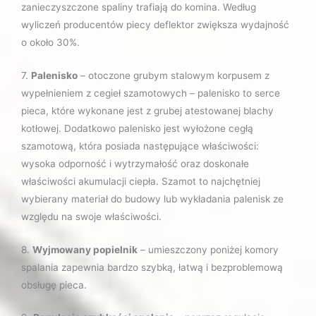
zanieczyszczone spaliny trafiają do komina. Według
wyliczeń producentów piecy deflektor zwiększa wydajność
o około 30%.
7.
Palenisko
– otoczone grubym stalowym korpusem z
wypełnieniem z cegieł szamotowych – palenisko to serce
pieca, które wykonane jest z grubej atestowanej blachy
kotłowej. Dodatkowo palenisko jest wyłożone cegłą
szamotową, która posiada następujące właściwości:
wysoka odporność i wytrzymałość oraz doskonałe
właściwości akumulacji ciepła. Szamot to najchętniej
wybierany materiał do budowy lub wykładania palenisk ze
względu na swoje właściwości.
8.
Wyjmowany popielnik
– umieszczony poniżej komory
spalania zapewnia bardzo szybką, łatwą i bezproblemową
obsługę pieca.