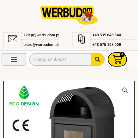
Przejdź
do
treści
sklep@werbudom.pl
+48 535 845 644
biuro@werbudom.pl
+48 575 198 009
0
Szukaj
Wóze