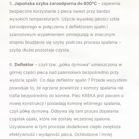
5.
Japońska szyba żaroodporna do 800°C
– zapewnia
bezpieczne korzystanie z pieca nawet przy bardzo
wysokich temperaturach. Użycie wysokiej jakości szkła
żaroodporego w połączeniu z deflektorem spalin i
szamotowym wypełnieniem zmniejszają w znacznym
stopniu brudzenie się szyby podczas procesu spalania –
szyba dłużej pozostaje czysta.
6.
Deflektor
– czyli tzw. „półka dymowa” umieszczona w
górnej części pieca nad paleniskiem bezpośrednio przy
wylocie spalin. Co daje deflektor spalin ? Przede wszystkim
powoduje to, że ogrzane powietrze z komory spalania nie
trafia bezpośrednio do komina. Piec KREKA jest piecem o
nowej konstrukcji i posiadają komorę wtórnego spalania,
czyli półkę dymową. Odbywa się tam proces dopalania
cząstek opału, które nie zostały wcześniej spalone.
Uzyskiwane w tym procesie dodatkowe ciepło zwiększa
efektywność i wydajność pieca. Ochłodzone i mniej