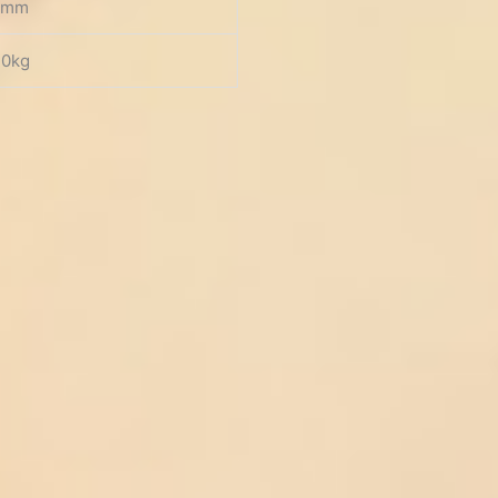
0mm
70kg