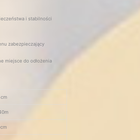
eczeństwa i stabilności
enu zabezpieczający
ne miejsce do odłożenia
4cm
40m
0cm