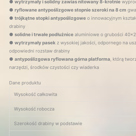
●
wytrzymały i solidny zawias nitowany 8-krotnie
wyprod
●
ryflowane antypoślizgowe stopnie szeroki na 8 cm
gwar
●
trójkątne stopki antypoślizgowe
o innowacyjnym kształc
drabiny
●
solidne i trwałe podłużnice
aluminiowe o grubości 40x2
●
wytrzymały pasek
z wysokiej jakości, odpornego na us
odpowiedni rozstaw drabiny
●
antypoślizgowa ryflowana górna platforma
, którą two
narzędzi, środków czystości czy wiaderka
Dane produktu
Wysokość całkowita
Wysokość robocza
Szerokość drabiny w podstawie