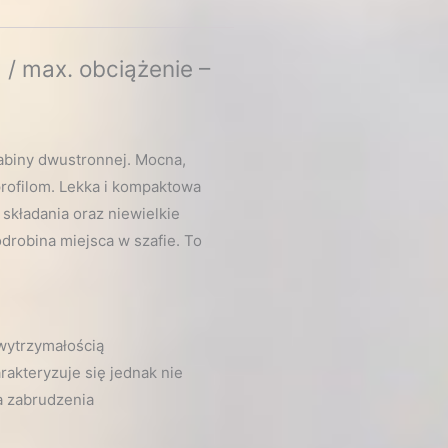
/ max. obciążenie –
abiny dwustronnej. Mocna,
profilom. Lekka i kompaktowa
składania oraz niewielkie
drobina miejsca w szafie. To
wytrzymałością
akteryzuje się jednak nie
a zabrudzenia