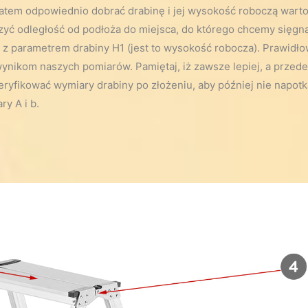
zatem odpowiednio dobrać drabinę i jej wysokość roboczą warto 
ć odległość od podłoża do miejsca, do którego chcemy sięgnąć
z parametrem drabiny H1 (jest to wysokość robocza). Prawidł
ikom naszych pomiarów. Pamiętaj, iż zawsze lepiej, a przede 
eryfikować wymiary drabiny po złożeniu, aby później nie napotk
y A i b.