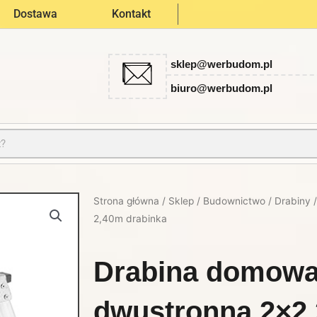
Dostawa
Kontakt
sklep@werbudom.pl
biuro@werbudom.pl
Strona główna
/
Sklep
/
Budownictwo
/
Drabiny
/
2,40m drabinka
Drabina domow
dwustronna 2×2