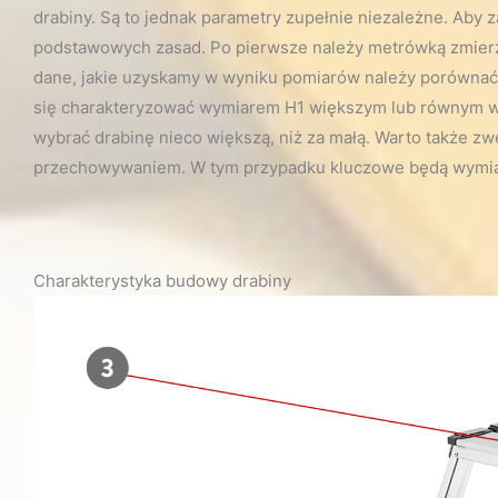
drabiny. Są to jednak parametry zupełnie niezależne. Aby 
podstawowych zasad. Po pierwsze należy metrówką zmierzy
dane, jakie uzyskamy w wyniku pomiarów należy porównać 
się charakteryzować wymiarem H1 większym lub równym wyn
wybrać drabinę nieco większą, niż za małą. Warto także zw
przechowywaniem. W tym przypadku kluczowe będą wymiar
Charakterystyka budowy drabiny