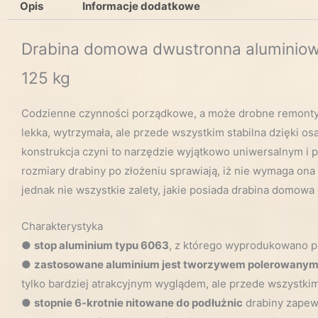
Opis
Informacje dodatkowe
Drabina domowa dwustronna aluminiowa
125 kg
Codzienne czynności porządkowe, a może drobne remonty? 
lekka, wytrzymała, ale przede wszystkim stabilna dzięki 
konstrukcja czyni to narzędzie wyjątkowo uniwersalnym i 
rozmiary drabiny po złożeniu sprawiają, iż nie wymaga ona
jednak nie wszystkie zalety, jakie posiada drabina domowa
Charakterystyka
●
stop aluminium typu 6063
, z którego wyprodukowano po
●
zastosowane aluminium jest tworzywem polerowany
tylko bardziej atrakcyjnym wyglądem, ale przede wszystki
●
stopnie 6-krotnie nitowane do podłużnic
drabiny zapew