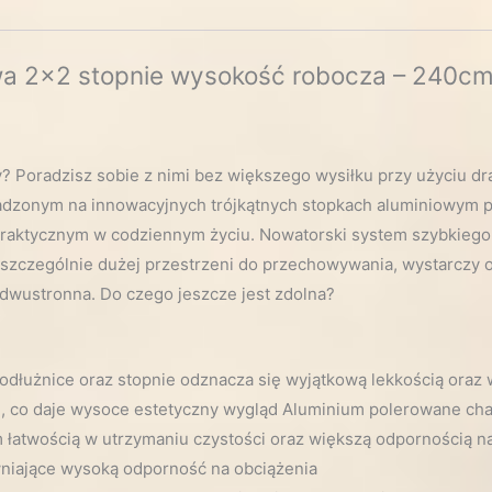
 2×2 stopnie wysokość robocza – 240cm 
Poradzisz sobie z nimi bez większego wysiłku przy użyciu dr
osadzonym na innowacyjnych trójkątnych stopkach aluminiowym 
praktycznym w codziennym życiu. Nowatorski system szybkiego 
 szczególnie dużej przestrzeni do przechowywania, wystarczy o
 dwustronna. Do czego jeszcze jest zdolna?
dłużnice oraz stopnie odznacza się wyjątkową lekkością oraz 
m
, co daje wysoce estetyczny wygląd Aluminium polerowane char
m łatwością w utrzymaniu czystości oraz większą odpornością n
niające wysoką odporność na obciążenia