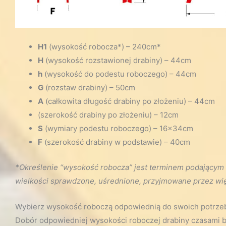
H1
(wysokość robocza*) – 240cm*
H
(wysokość rozstawionej drabiny) – 44cm
h
(wysokość do podestu roboczego) – 44cm
G
(rozstaw drabiny) – 50cm
A
(całkowita długość drabiny po złożeniu) – 44cm
(szerokość drabiny po złożeniu) – 12cm
S
(wymiary podestu roboczego) – 16x34cm
F
(szerokość drabiny w podstawie) – 40cm
*Określenie “wysokość robocza” jest terminem podającym o
wielkości sprawdzone, uśrednione, przyjmowane przez wi
Wybierz wysokość roboczą odpowiednią do swoich potrze
Dobór odpowiedniej wysokości roboczej drabiny czasami b