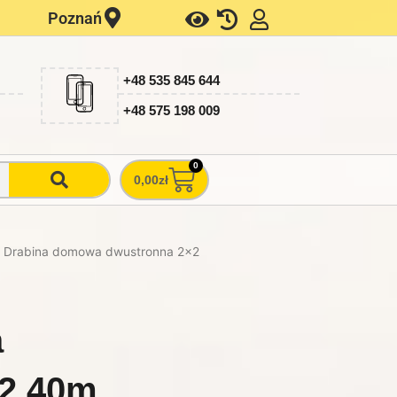
Poznań
+48 535 845 644
+48 575 198 009
0
Wózek
0,00
zł
 Drabina domowa dwustronna 2×2
a
 2,40m