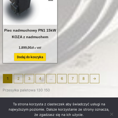
Piec nadmuchowy PN1 15kW
KOZA z nadmuchem
1.899,00
zł
z VAT
Dodaj do koszyka
1
2
3
4
…
6
7
8
→
Przesyłka paletowa 130 150
Ta strona korzysta z ciasteczek aby świadczyć usługi na
O nas |
Regulamin
|
Cookies
|
Polityka prywatności
|
Dostawa
|
Formy
najwyższym poziomie. Dalsze korzystanie ze strony oznacza,
że zgadzasz się na ich użycie.
płatności
|
Kontakt