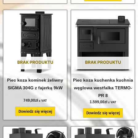
BRAK PRODUKTU
BRAK PRODUKTU
Piec koza kominek żeliwny
Piec koza kuchenka kuchnia
SIGMA 304G z fajerką 9kW
węglowa westfalka TERMO-
PR 8
749,00
zł
z VAT
1.599,00
zł
z VAT
Dowiedz się więcej
Dowiedz się więcej