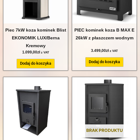
Piec 7kW koza kominek Blist
PIEC kominek koza B MAX E
EKONOMIK LUX/Berna
26kW z płaszczem wodnym
Kremowy
3.499,00
zł
z VAT
1.099,00
zł
z VAT
Dodaj do koszyka
Dodaj do koszyka
BRAK PRODUKTU