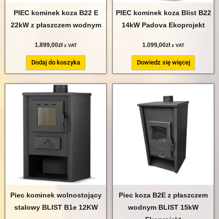
PIEC kominek koza B22 E
PIEC kominek koza Blist B22
22kW z płaszczem wodnym
14kW Padova Ekoprojekt
1.899,00
zł
1.099,00
zł
z VAT
z VAT
Dodaj do koszyka
Dowiedz się więcej
Piec kominek wolnostojący
Piec koza B2E z płaszczem
stalowy BLIST B1e 12KW
wodnym BLIST 15kW