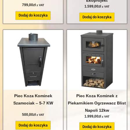
Ekoprojekt
799,00
zł
z VAT
1.599,00
zł
z VAT
Dodaj do koszyka
Dodaj do koszyka
Piec Koza Kominek
Piec Koza Kominek z
Szamociak – 5-7 KW
Piekarnikiem Ogrzewacz Blist
Napoli 12kw
500,00
zł
z VAT
1.999,00
zł
z VAT
Dodaj do koszyka
Dodaj do koszyka