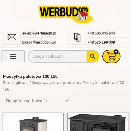
Przejdź
do
treści
sklep@werbudom.pl
+48 535 845 644
biuro@werbudom.pl
+48 575 198 009
0
Szukaj
Wóze
Przesyłka paletowa 130 150
Strona główna
/ Klasy wysyłkowe produktu / Przesyłka paletowa 130
150